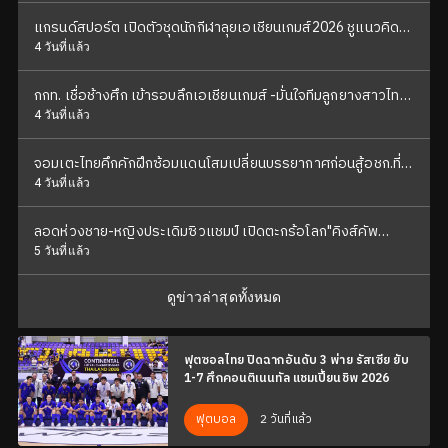
แกรนด์สปอร์ต เปิดตัวชุดนักกีฬาลุยเอเชียนเกมส์2026 ชูแนวคิด
"สายใยแห่งจิตวิญญาณ ถักทอเป็นหนึ่งเดียว"
4 วันที่แล้ว
กกท. เชื่อช้างศึก เข้ารอบลึกเอเชียนเกมส์ -มั่นใจทีมลูกยางสาวไทย
คว้าเหรียญกลับบ้าน
4 วันที่แล้ว
จอมเตะไทยคึกคักฝึกซ้อมแดนโสมเปลี่ยนบรรยากาศก่อนสู้อชก.ที่
ญี่ปุ่น
4 วันที่แล้ว
ลอดห่วงชาย-หญิงประเดิมซิวแชมป์ เปิดตะกร้อโลก"คิงส์คัพ
2026"
5 วันที่แล้ว
ดูข่าวล่าสุดทั้งหมด
ฟุตซอลไทย ปิดฉากอันดับ 3 พ่าย รัสเซีย ยับ
1-7 ศึกคอนติเนนทัล แชมเปี้ยนชิพ 2026
2 วันที่แล้ว
ฟุตบอล