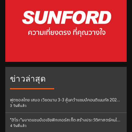
ข่าวล่าสุด
ฟุตซอลไทย เสมอ เวียดนาม 3-3 ลุ้นคว้าแชมป์คอนติเนนทัล 2026
นัดสุดท้าย
3 วันที่แล้ว
"ฮิโระ"ผงาดแชมป์เอเชียฟิกเกอร์สเก็ต สร้างประวัติศาสตร์คนไทย
คนแรก
4 วันที่แล้ว