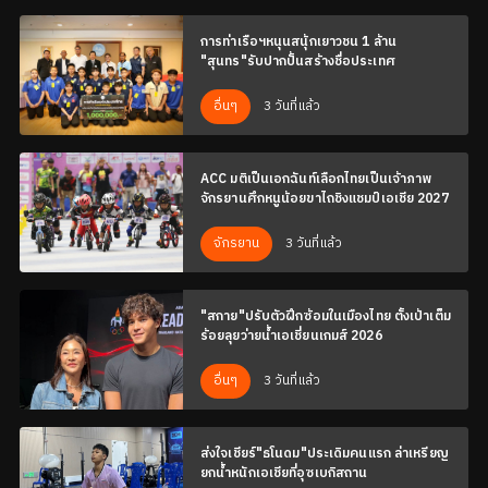
การท่าเรือฯหนุนสนุ้กเยาวชน 1 ล้าน
"สุนทร"รับปากปั้นสร้างชื่อประเทศ
3 วันที่แล้ว
อื่นๆ
ACC มติเป็นเอกฉันท์เลือกไทยเป็นเจ้าภาพ
จักรยานศึกหนูน้อยขาไถชิงแชมป์เอเชีย 2027
3 วันที่แล้ว
จักรยาน
"สกาย"ปรับตัวฝึกซ้อมในเมืองไทย ตั้งเป้าเต็ม
ร้อยลุยว่ายน้ำเอเชี่ยนเกมส์ 2026
3 วันที่แล้ว
อื่นๆ
ส่งใจเชียร์"ธโนดม"ประเดิมคนแรก ล่าเหรียญ
ยกน้ำหนักเอเชียที่อุซเบกิสถาน