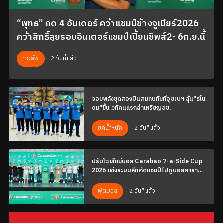
“พุทธ” กด 4 อันเดอร์ คว้าแชมป์ช้างจูเนียร์2026
คว้าสิทธิ์ลุยรอบอินเตอร์แชมป์เปี้ยนชิพส์2- 6ก.ย.นี้
2 วันที่แล้ว
กอล์ฟ
จอมพลังชุดสองบินสมทบทีมที่อุซเบฯ ลุ้น"ธโน
ดม"ขึ้นเวทีคนแรกล่าเหรียญอช.
2 วันที่แล้ว
ยกน้ำหนัก
ปรับโฉมใหม่บอล Carabao 7-a-Side Cup
2026 แข่งระบบลีกคัดแชมป์ไปดูบอลคารา
บาว คัพ
2 วันที่แล้ว
ฟุตบอล